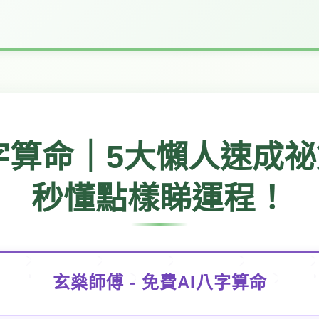
八字算命｜5大懶人速成
秒懂點樣睇運程！
玄燊師傅 - 免費AI八字算命