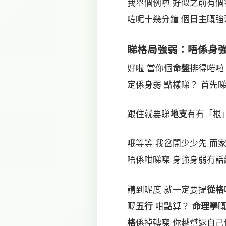
我舉個例啦 好似之前有個
咗呢十幾分鐘 個
日主
嘅強
睇
格局
強弱：唔係身
好啦 當你個
命盤
排得啱啦
定係身弱 點樣睇？ 首先
跟住就要睇
地支
有冇「根
哦等等 我岔開少少先 而
唔係咁睇㗎 身強身弱冇話
講到呢度 就一定要提
從格
嘅
五行
咁點算？
命理學
嘅
格
係掉轉㗎 你越幫返自己