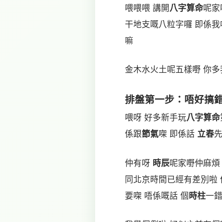
喂喂喂 講開
八字算命
呢家
干地支嘅八粒字囉 即係我
嘛
金木水火土呢五樣嘢 你多
排盤第一步：唔好搞
喂呀 好多新手玩
八字算命
係跟
節氣
㗎 即係話
立春
先
仲有呀
時辰
呢家嘢仲麻煩
同北京時間已經有差別啦
要㗎 唔係嘅話 個
時柱
一錯