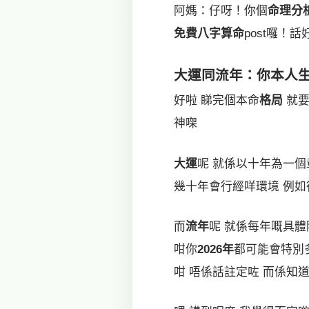
阿媽：仔呀！你個
命理分
免費八字算命
post囉！
大運
同
流年
：你本人
好啦 睇完個本命
格局
就要
神㗎
大運
呢 就係以十年為一個
幾十年會行經咩環境 例如
而
流年
呢 就係每年嘅具體
咁你
2026年
都可能會特別
咁 唔係話註定咗 而係知