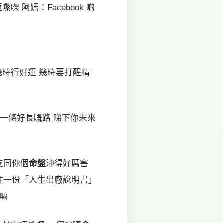
 阿媽：Facebook 啲
幾時行好運 幾時要打醒精
似一條好長嘅路 睇下你未來
支同你個
命盤
沖得好厲害
住一份「人生出廠說明書」
呀嘛