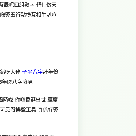
時辰
呢四組數字 轉化做天
係睇緊
五行
點樣互相生剋咋
特錯呀大佬
子平八字
計
年份
25年
嘅
八字
嚟㗎
陽時
㗎 你喺
香港
出世
經度
可靠嘅
排盤工具
真係好緊