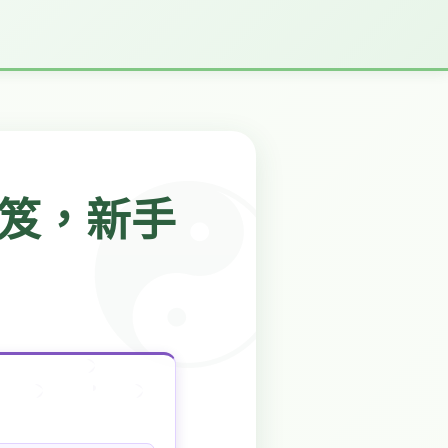
祕笈，新手