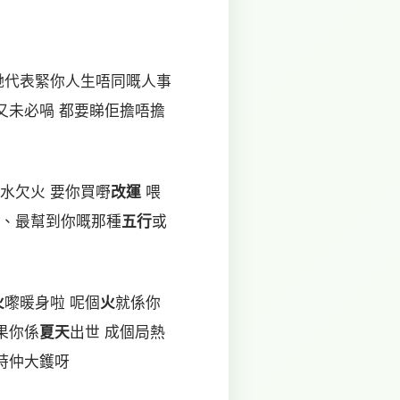
哋代表緊你人生唔同嘅人事
又未必喎 都要睇佢擔唔擔
水欠火 要你買嘢
改運
喂
、最幫到你嘅那種
五行
或
火
嚟暖身啦 呢個
火
就係你
果你係
夏天
出世 成個局熱
時仲大鑊呀