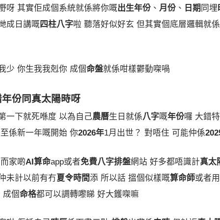
嘢呀 其實佢成個系統就係將你嘅
出生年份
、
月份
、
日期
同埋
哋成日講嘅
四柱八字
啦 聽落好似好玄 但其實個底層邏輯就
我少 你生我我剋你 成個
命盤
就係咁樣鬱動㗎喎
錯
年份
同
真太陽時
呀
第一下就死喺度 以為自己
農曆
生日就係
八字
嘅
年份
囉 大錯
至係新一年嘅開始 你
2026年
1月出世？ 對唔住 可能仲係
20
 而家啲
AI算命
app或者
免費八字排盤
網站 好多都唔識計
真太
 仲未計以前有冇
夏令時間
添 所以話 搵個似樣嘅
算命師
或者用
 成個
命格
都可以調轉嚟睇 好大鑊㗎嘛