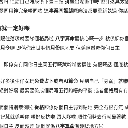
客咁 佢話自己
時辰
係下晝三點
排盤
出嚟係
申時
但計返
真太
弱同
用神
完全唔同咗 連
事業
同
姻緣
嘅睇法都要重新執過 你
強就一定好㗎
 跟住落嚟就要睇個
格局
啦
八字算命
最核心嘅一步 就係睇你
睇
月令
囉 即係你出世嗰個
月份
嘅地支 佢係咪幫緊你個
日主
」 即係有冇同你
日主
同
五行
嘅藏幹喺度撐住 有根嘅話 個底
家好多後生仔女玩
免費占卜
或者
AI算命
見到自己「身弱」就嚇
絕對好壞 最緊要係成個局嘅
五行
夠唔夠平衡 或者個
格局
有冇
呢個特別案例啦
從格
即係你個
日主
弱到貼地 完全冇根冇氣 
智慧就係叫你 唔好反抗啦 跟大隊啦 順住個勢去行就最著數
個
日主
反而越差 呢個就係
八字算命
有趣嘅地方啦