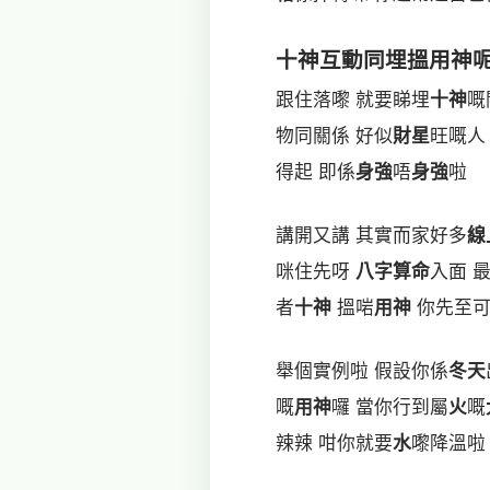
十神
互動同埋搵
用神
跟住落嚟 就要睇埋
十神
嘅
物同關係 好似
財星
旺嘅人
得起 即係
身強
唔
身強
啦
講開又講 其實而家好多
線
咪住先呀
八字算命
入面 
者
十神
搵啱
用神
你先至可
舉個實例啦 假設你係
冬天
嘅
用神
囉 當你行到屬
火
嘅
辣辣 咁你就要
水
嚟降溫啦