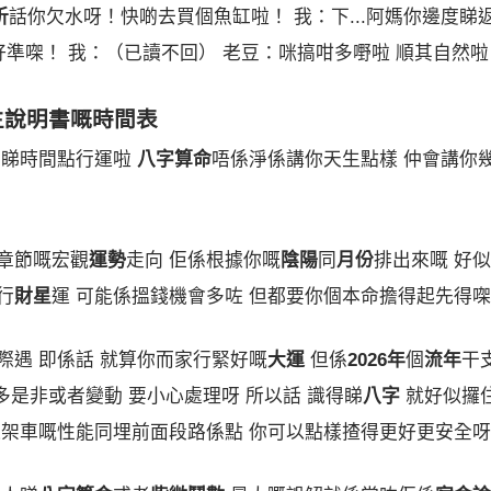
析
話你欠水呀！快啲去買個魚缸啦！ 我：下...阿媽你邊度睇返嚟㗎
話好準㗎！ 我：（已讀不回） 老豆：咪搞咁多嘢啦 順其自然啦
生說明書嘅時間表
睇時間點行運啦
八字算命
唔係淨係講你天生點樣 仲會講你
章節嘅宏觀
運勢
走向 佢係根據你嘅
陰陽
同
月份
排出來嘅 好
行
財星
運 可能係搵錢機會多咗 但都要你個本命擔得起先得㗎
際遇 即係話 就算你而家行緊好嘅
大運
但係
2026年
個
流年
干
多是非或者變動 要小心處理呀 所以話 識得睇
八字
就好似攞
道架車嘅性能同埋前面段路係點 你可以點樣揸得更好更安全