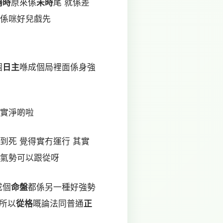
陽時
原來係
未時
尾 就係差
話係咪好兒戲先
個
日主
喺成個局裡面係身強
就實淨啲啦
到死 覺得實冇運行 其實
氣勢可以跟從呀
成個
命盤
都係另一種好強勢
 所以
從格
嘅論法同普通
正